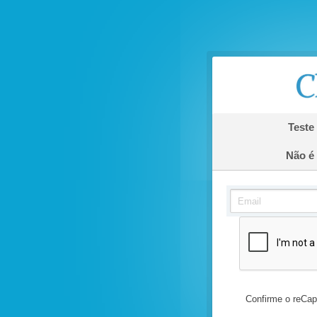
Teste 
Não é 
Confirme o reCapt